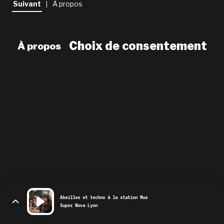
Suivant
À propos
|
newsletter
le shop
Choix de consentement
À propos
Abeilles et techno à la station Mue
Super Nova Lyon