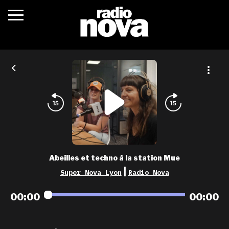
c’était quoi ?
actualités
podcasts
fréquences
nova aime
Abeilles et techno à la station Mue
les grilles
|
Super Nova Lyon
Radio Nova
playlists
00:00
00:00
les radios