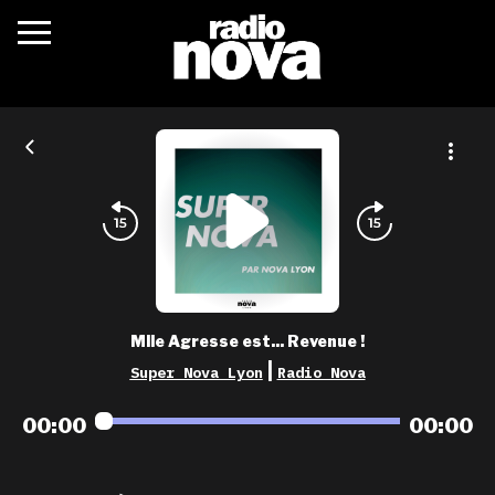
c’était quoi ?
actualités
podcasts
fréquences
nova aime
Mlle Agresse est... Revenue !
les grilles
|
Super Nova Lyon
Radio Nova
playlists
00:00
00:00
les radios