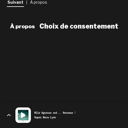
Suivant
À propos
|
newsletter
le shop
Choix de consentement
À propos
Mlle Agresse est... Revenue !
Super Nova Lyon