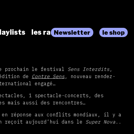
laylists
les radios
Newsletter
le shop
re prochain le festival
Sens Interdits
,
édition de
Contre Sens
, nouveau rendez-
ternational engagé…
ectacles, 1 spectacle-concerts, des
es mais aussi des rencontres…
 en réponse aux conflits mondiaux, il y a
n reçoit aujourd’hui dans le
Super Nova
..