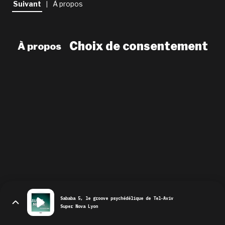
Suivant
À propos
|
newsletter
le shop
Choix de consentement
À propos
Sababa 5, le groove psychédélique de Tel-Aviv
Super Nova Lyon