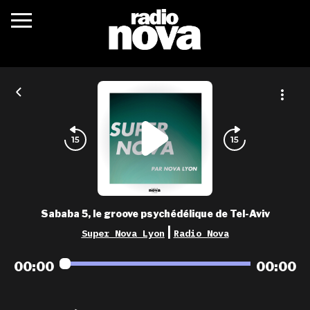
c’était quoi ?
actualités
podcasts
fréquences
nova aime
Sababa 5, le groove psychédélique de Tel-Aviv
les grilles
|
Super Nova Lyon
Radio Nova
playlists
00:00
00:00
les radios