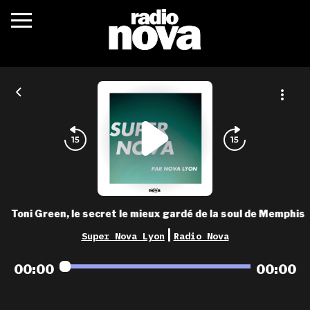
c’était quoi ?
actualités
podcasts
fréquences
nova aime
Toni Green, le secret le mieux gardé de la soul de Memphis
les grilles
|
Super Nova Lyon
Radio Nova
playlists
00:00
00:00
les radios