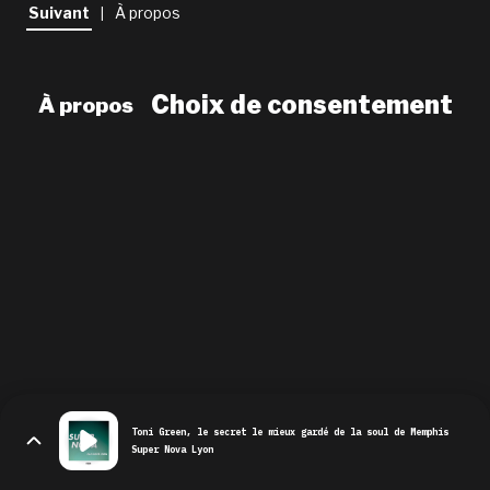
newsletter
Suivant
À propos
|
le shop
Choix de consentement
À propos
Toni Green, le secret le mieux gardé de la soul de Memphis
Super Nova Lyon