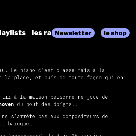
laylists
les radios
Newsletter
le shop
au. Le piano c’est classe mais à la
e la place, et puis de toute façon qui en
ntir à la maison personne ne joue de
hoven
du bout des doigts..
 ne s’arrête pas aux compositeurs de
et baroque…
o Underground
, du 9 au 15 janvier