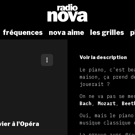
fréquences
nova aime
les grilles
p
Voir la description
Le piano, c’est be
maison, ça prend d
jouerait ?
On ne va pas se me
Bach
,
Mozart
,
Beet
Oui, mais le piano
musique classique 
ier à l'Opéra
La preuve avec
Pian