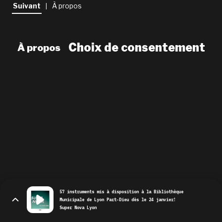
newsletter
Suivant
À propos
|
le shop
Choix de consentement
À propos
57 instruments mis à disposition à la Bibliothèque
Municipale de Lyon Part-Dieu dès le 24 janvier!
Super Nova Lyon