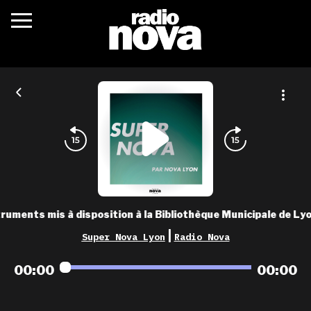
c’était quoi ?
actualités
podcasts
fréquences
nova aime
ruments mis à disposition à la Bibliothèque Municipale de Lyo
les grilles
|
Super Nova Lyon
Radio Nova
playlists
00:00
00:00
les radios