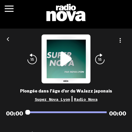
c’était quoi ?
actualités
podcasts
fréquences
nova aime
Plongée dans l’âge d’or du WaJazz japonais
les grilles
|
Super Nova Lyon
Radio Nova
playlists
00:00
00:00
les radios