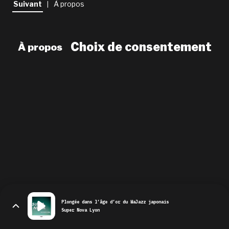
Suivant
À propos
|
newsletter
le shop
Choix de consentement
À propos
Plongée dans l’âge d’or du WaJazz japonais
Super Nova Lyon