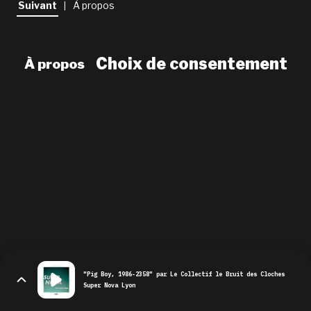
Suivant
À propos
|
newsletter
le shop
Choix de consentement
À propos
"Pig Boy, 1986-2358" par Le Collectif le Bruit des Cloches
Super Nova Lyon