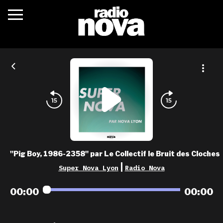
c’était quoi ?
actualités
podcasts
fréquences
nova aime
"Pig Boy, 1986-2358" par Le Collectif le Bruit des Cloches
les grilles
|
Super Nova Lyon
Radio Nova
playlists
00:00
00:00
les radios