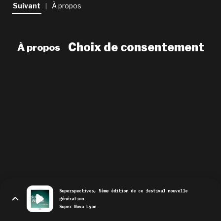
newsletter
Suivant
À propos
|
le shop
Choix de consentement
À propos
Superspectives, 5ème édition de ce festival nouvelle
génération
Super Nova Lyon