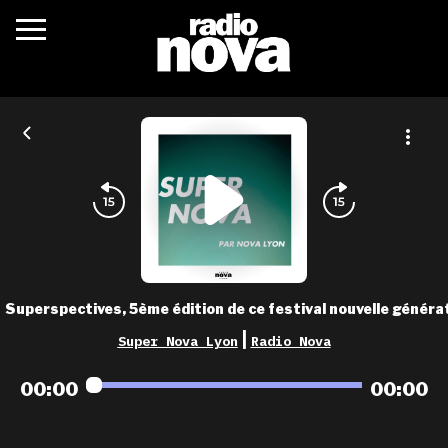
c’était quoi ?
actualités
podcasts
fréquences
nova aime
Superspectives, 5ème édition de ce festival nouvelle généra
les grilles
|
Super Nova Lyon
Radio Nova
playlists
00:00
00:00
les radios