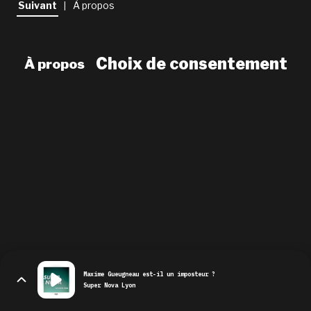
Suivant
À propos
|
newsletter
le shop
Choix de consentement
À propos
Maxime Gueugneau est-il un imposteur ?
Super Nova Lyon