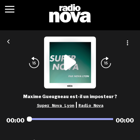
c’était quoi ?
actualités
podcasts
fréquences
nova aime
Maxime Gueugneau est-il un imposteur ?
les grilles
|
Super Nova Lyon
Radio Nova
playlists
00:00
00:00
les radios