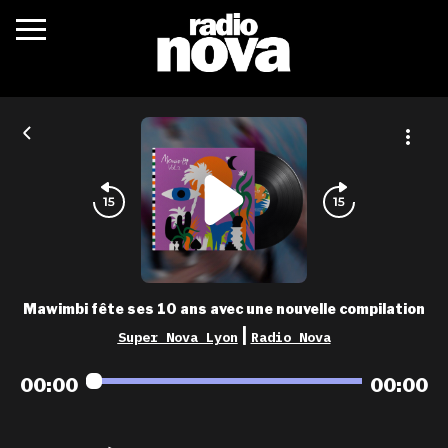
c’était quoi ?
actualités
podcasts
fréquences
nova aime
Mawimbi fête ses 10 ans avec une nouvelle compilation
les grilles
|
Super Nova Lyon
Radio Nova
playlists
00:00
00:00
les radios