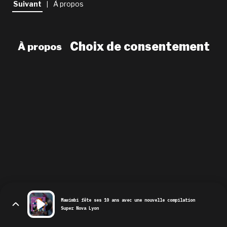
Suivant
À propos
|
newsletter
le shop
Choix de consentement
À propos
Mawimbi fête ses 10 ans avec une nouvelle compilation
Super Nova Lyon