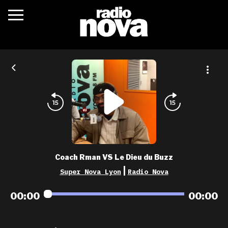
c’était quoi ?
actualités
podcasts
fréquences
nova aime
Coach Rman VS Le Dieu du Buzz
les grilles
|
Super Nova Lyon
Radio Nova
playlists
00:00
00:00
les radios