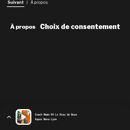
Suivant
À propos
|
newsletter
le shop
Choix de consentement
À propos
Coach Rman VS Le Dieu du Buzz
Super Nova Lyon