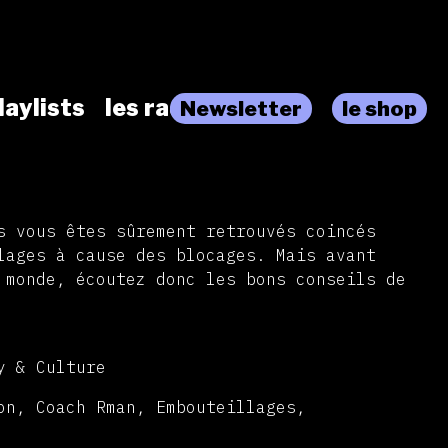
laylists
les radios
Newsletter
le shop
s vous êtes sûrement retrouvés coincés
lages à cause des blocages. Mais avant
 monde, écoutez donc les bons conseils de
y & Culture
on, Coach Rman, Embouteillages,