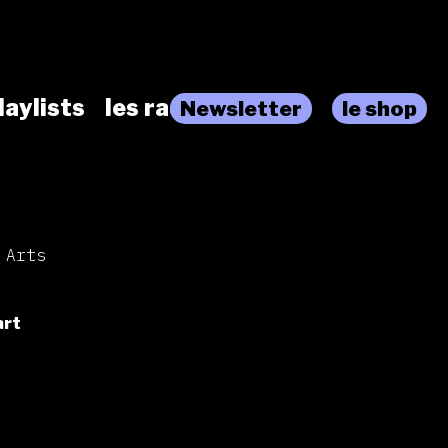
laylists
les radios
Newsletter
le shop
 Arts
art