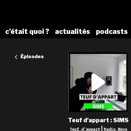
c’était quoi ?
actualités
podcasts
Épisodes
Teuf d'appart : SIMS
|
Teuf d’appart
Radio Nova