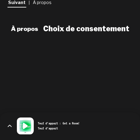
Suivant
À propos
|
newsletter
le shop
Choix de consentement
À propos
Teuf d'appart : Get a Room!
Teuf d’appart