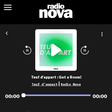
c’était quoi ?
actualités
podcasts
fréquences
nova aime
Teuf d'appart : Get a Room!
les grilles
|
Teuf d’appart
Radio Nova
playlists
00:00
00:00
les radios