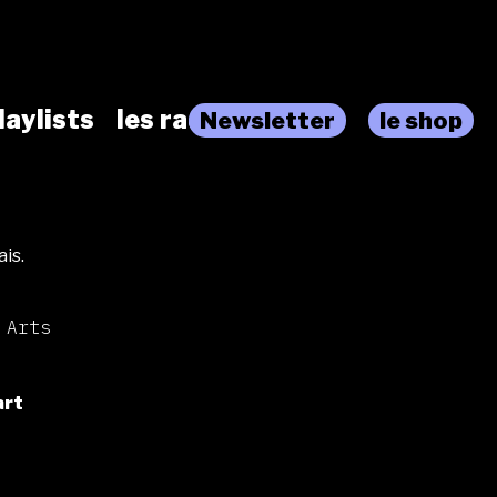
laylists
les radios
Newsletter
le shop
ais.
 Arts
art