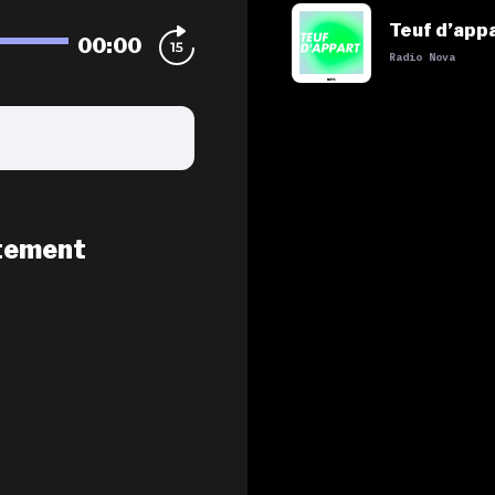
Teuf d’app
00:00
Radio Nova
tement