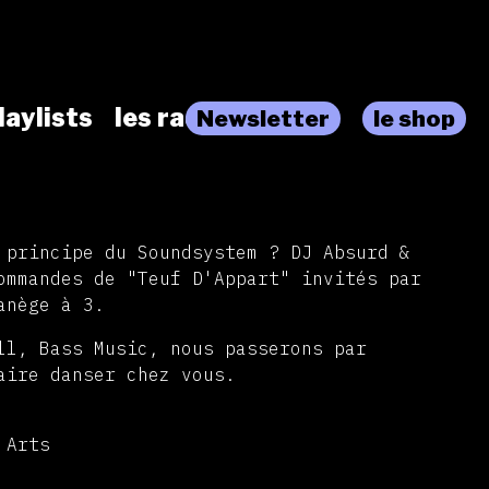
laylists
les radios
Newsletter
le shop
 principe du Soundsystem ? DJ Absurd &
ommandes de "Teuf D'Appart" invités par
anège à 3.
ll, Bass Music, nous passerons par
aire danser chez vous.
 Arts